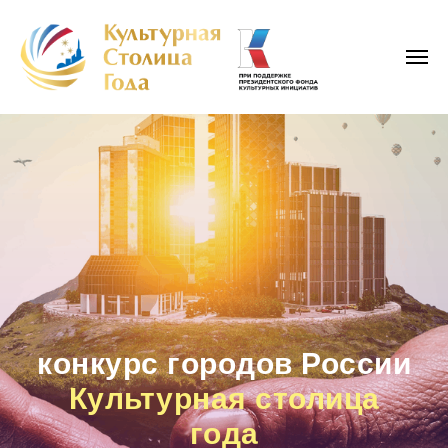
конкурс городов России
Культурная столица
года