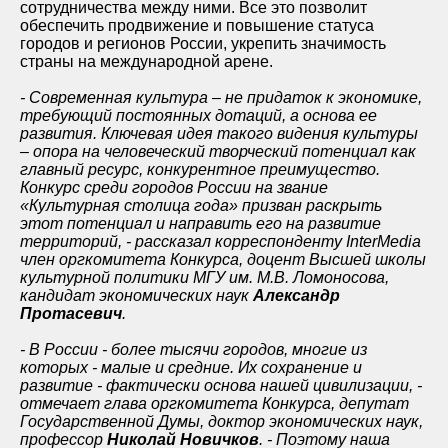
сотрудничества между ними. Все это позволит
обеспечить продвижение и повышение стат
уса
городов и регионов России, укрепить значимость
страны на международной арене.
- Современная культура – не придаток к экономике,
требующий постоянных дотаций, а основа ее
развития. Ключевая идея такого видения культуры
– опора на человеческий творческий потенциал как
главный ресурс, конкурентное преимущество.
Конкурс среди городов России на звание
«Культурная столица года» призван раскрыть
этот потенциал и направить его на развитие
территорий, - рассказал корреспонденту InterMedia
член оргкомитета Конкурса, доцент Высшей школы
культурной политики МГУ им. М.В. Ломоносова,
кандидат экономических наук
Александр
Протасевич
.
- В России - более тысячи городов, многие из
которых - малые и средние. Их сохранение и
развитие - фактически основа нашей цивилизации, -
отмечает глава оргкомитета Конкурса, депутат
Государственной Думы, доктор экономических наук,
профессор
Николай Новичков
. - Поэтому наша