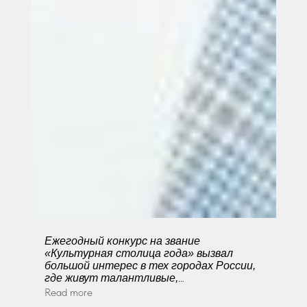
Ежегодный конкурс на звание
«Культурная столица года» вызвал
большой интерес в тех городах России,
где живут талантливые,
целеустремленные и, в лучшем смысле
Read more
этого слова, амбициозные люди,