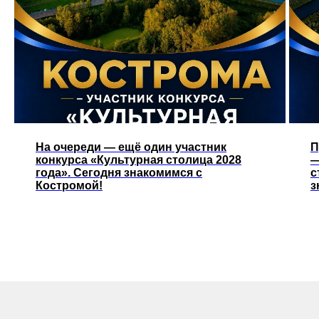
На очереди — ещё один участник
П
конкурса «Культурная столица 2028
—
года». Сегодня знакомимся с
с
Костромой!
з